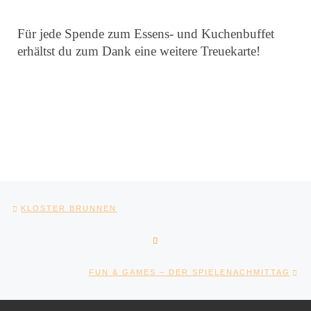
Für jede Spende zum Essens- und Kuchenbuffet
erhältst du zum Dank eine weitere Treuekarte!
Beitragsnavigation
Vorheriger Beitrag
KLOSTER BRUNNEN
ZURÜCK ZUR BEITRAGSLIST
Nä
FUN & GAMES – DER SPIELENACHMITTAG