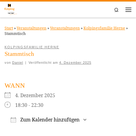
Zum Inhalt springen
Search
Me
Start
»
Veranstaltungen
»
Veranstaltungen
»
Kolpingsfamilie Herne
»
Stammtisch
KOLPINGSFAMILIE HERNE
Stammtisch
von
Daniel
|
Veröffentlicht am
4. Dezember 2025
WANN
4. Dezember 2025
18:30 - 22:30
Zum Kalender hinzufügen
ICS herunterladen
Google Kalender